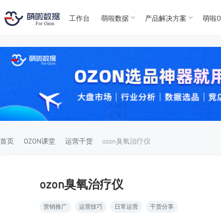
工作台
萌啦数据
产品解决方案
萌啦O
T
T
4
5
For
For
首页
OZON课堂
运营干货
ozon臭氧治疗仪
ozon臭氧治疗仪
营销推广
运营技巧
日常运营
干货分享