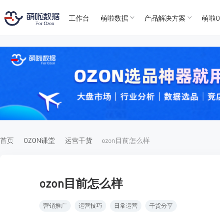
工作台
萌啦数据
产品解决方案
萌啦O
T
T
4
5
For
For
首页
OZON课堂
运营干货
ozon目前怎么样
ozon目前怎么样
营销推广
运营技巧
日常运营
干货分享