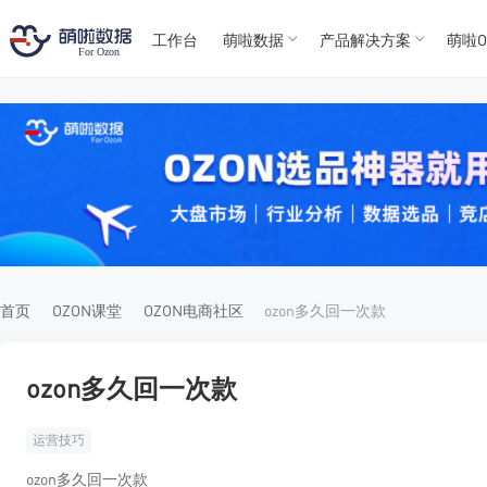
工作台
萌啦数据
产品解决方案
萌啦O
T
T
4
5
For
For
首页
OZON课堂
OZON电商社区
ozon多久回一次款
ozon多久回一次款
运营技巧
ozon多久回一次款