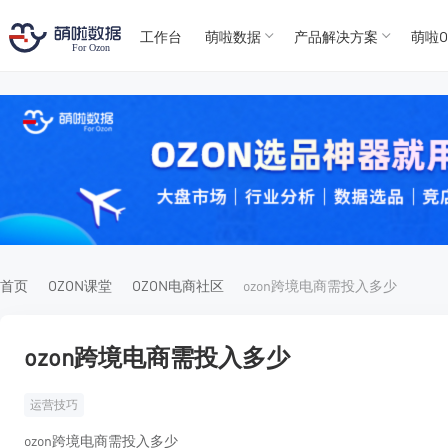
工作台
萌啦数据
产品解决方案
萌啦O
T
T
4
5
For
For
首页
OZON课堂
OZON电商社区
ozon跨境电商需投入多少
ozon跨境电商需投入多少
运营技巧
ozon跨境电商需投入多少