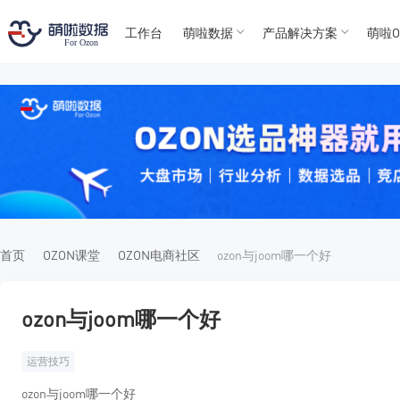
工作台
萌啦数据
产品解决方案
萌啦O
T
T
4
5
For
For
首页
OZON课堂
OZON电商社区
ozon与joom哪一个好
ozon与joom哪一个好
运营技巧
ozon与joom哪一个好