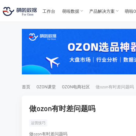
工作台
萌啦数据
产品解决方案
萌啦O
T
T
4
5
For
For
首页
OZON课堂
OZON电商社区
做ozon有时差问题吗
做ozon有时差问题吗
运营技巧
做ozon有时差问题吗