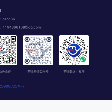
们
ozon86
1194366108@qq.com
业务合作
萌啦科技公众号
萌啦数据小程序
020085523号-9