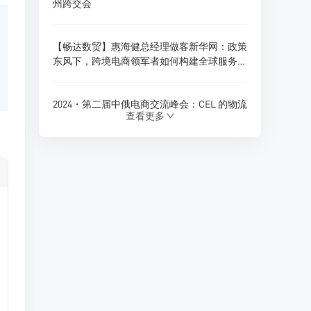
州跨交会
【畅达数贸】惠海健总经理做客新华网：政策
东风下，跨境电商领军者如何构建全球服务新
生态？
2024・第二届中俄电商交流峰会：CEL 的物流
查看更多
创新与跨境电商新展望
180天内仓储免费！珲春综合保税区货物入
仓，CEL独家政策福利
Ozon 全球推出多项商家优惠政策，助力拓展
俄罗斯及 CIS 市场
CEL 俄罗斯专线物流：助力中俄贸易的优质选
择