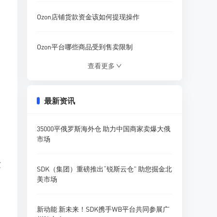
Ozon店铺货款资金该如何提现操作
Ozon平台哪些商品受到售卖限制
查看更多
，
Ozon买家如何发起订单取消申请
最新资讯
Ozon跨境发货挑选什么物流渠道更好
35000平俄罗斯海外仓 助力中国商家卖爆大俄
Ozon开店优先选择哪一种配送方式
市场
这
在Ozon售卖假货被抓到有什么后果
SDK（集团）重磅推出“锐斯云仓” 助您掘金北
美市场
新动能 新未来！SDK携手WB平台共同参展广