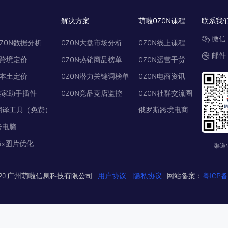
解决方案
萌啦OZON课程
联系我
微信：
ZON数据分析
OZON大盘市场分析
OZON线上课程
邮件：
N跨境定价
OZON热销商品榜单
OZON运营干货
N本土定价
OZON潜力关键词榜单
OZON电商资讯
卖家助手插件
OZON竞品竞店监控
OZON社群交流圈
翻译工具（免费）
俄罗斯跨境电商
云电脑
Pix图片优化
渠道
© 2020 广州萌啦信息科技有限公司
用户协议
隐私协议
网站备案：
粤ICP备2