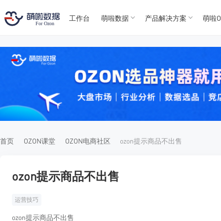
工作台
萌啦数据
产品解决方案
萌啦O
T
T
4
5
For
For
首页
OZON课堂
OZON电商社区
ozon提示商品不出售
ozon提示商品不出售
运营技巧
ozon提示商品不出售