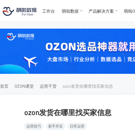
工作台
萌啦数据
产品解决方案
萌啦O
T
T
4
5
For
For
首页
OZON课堂
运营干货
ozon发货在哪里找买家信息
ozon发货在哪里找买家信息
运营技巧
新手开店
日常运营