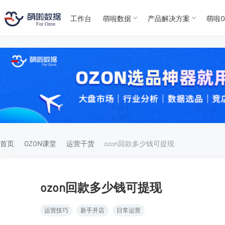
工作台
萌啦数据
产品解决方案
萌啦O
T
T
4
5
For
For
首页
OZON课堂
运营干货
ozon回款多少钱可提现
ozon回款多少钱可提现
运营技巧
新手开店
日常运营