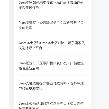
Ozon卖家如何精准搜索竞品产品？市场调研
搜索筛选技巧
Ozon明确禁止经营哪些类目？高危禁售品类
提前避雷
Joom本土店和Ozon本土店对比，新手卖家优
先选择哪个平台
Ozon配送方式显示归档代表什么？归档物流
能否重新启用
Ozon入驻需要提交哪些付款资料？资料标准
与驳回规避技巧
Ozon上架商品如何精准选择类目？类目选错
限流整改方案