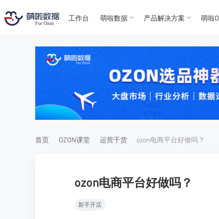
工作台
萌啦数据
产品解决方案
萌啦O
T
T
4
5
For
For
首页
OZON课堂
运营干货
ozon电商平台好做吗？
ozon电商平台好做吗？
新手开店