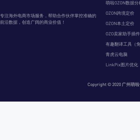
萌啦OZON数据分
OZON跨境定价
专注海外电商市场服务，帮助合作伙伴掌控准确的
前沿数据，创造广阔的商业价值！
OZON本土定价
OZO卖家助手插件
有趣翻译工具（
青虎云电脑
LinkPix图片优化
Copyright © 2020 