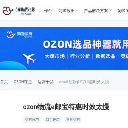
工作台
萌啦数据
产品解决方案
萌啦O
T
T
4
5
For
For
首页
OZON课堂
运营干货
ozon物流e邮宝特惠时效太慢
ozon物流e邮宝特惠时效太慢
运营技巧
新手开店
日常运营