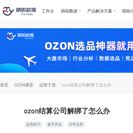
工作台
萌啦数据
产品解决方案
萌啦O
T
T
4
5
For
For
首页
OZON课堂
运营干货
ozon结算公司解绑了怎么办
ozon结算公司解绑了怎么办
运营技巧
新手开店
日常运营