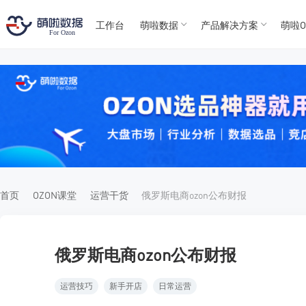
工作台
萌啦数据
产品解决方案
萌啦O
T
T
4
5
For
For
首页
OZON课堂
运营干货
俄罗斯电商ozon公布财报
俄罗斯电商ozon公布财报
运营技巧
新手开店
日常运营