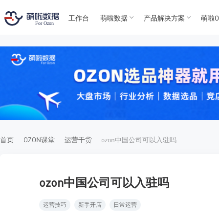
工作台
萌啦数据
产品解决方案
萌啦O
T
T
4
5
For
For
首页
OZON课堂
运营干货
ozon中国公司可以入驻吗
ozon中国公司可以入驻吗
运营技巧
新手开店
日常运营