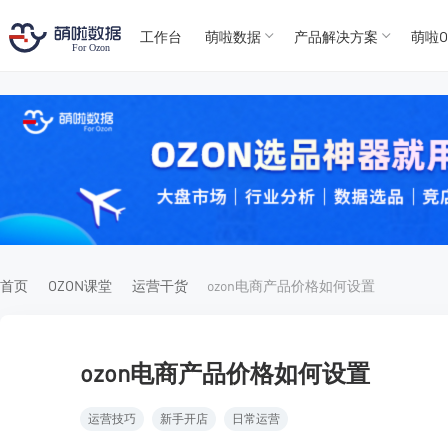
工作台
萌啦数据
产品解决方案
萌啦O
T
T
4
5
For
For
首页
OZON课堂
运营干货
ozon电商产品价格如何设置
ozon电商产品价格如何设置
运营技巧
新手开店
日常运营