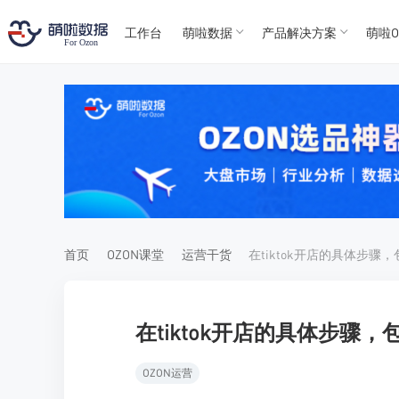
工作台
萌啦数据
产品解决方案
萌啦O
T
T
4
5
For
For
首页
OZON课堂
运营干货
在tiktok开店的具体步骤
OZON运营