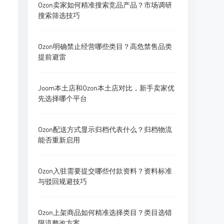
Ozon卖家如何精准搜索竞品产品？市场调研
搜索筛选技巧
Ozon明确禁止经营哪些类目？高危禁售品类
提前避雷
Joom本土店和Ozon本土店对比，新手卖家优
先选择哪个平台
Ozon配送方式显示归档代表什么？归档物流
能否重新启用
Ozon入驻需要提交哪些付款资料？资料标准
与驳回规避技巧
Ozon上架商品如何精准选择类目？类目选错
限流整改方案