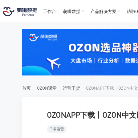
工作台
萌啦数据
产品解决方案
萌啦O
T
T
4
5
For
For
首页
OZON课堂
运营干货
OZONAPP下载丨OZON中
日常运营