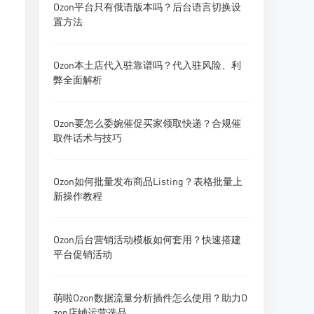
Ozon平台只有俄语版本吗？后台语言切换设
置方法
Ozon本土店代入驻靠谱吗？代入驻风险、利
弊全面解析
Ozon要怎么委婉催促买家领取快递？合规催
取件话术与技巧
Ozon如何批量发布商品Listing？表格批量上
新操作教程
Ozon后台营销活动模板如何套用？快速搭建
平台促销活动
萌啦Ozon数据流量分析插件怎么使用？助力O
zon店铺运营选品