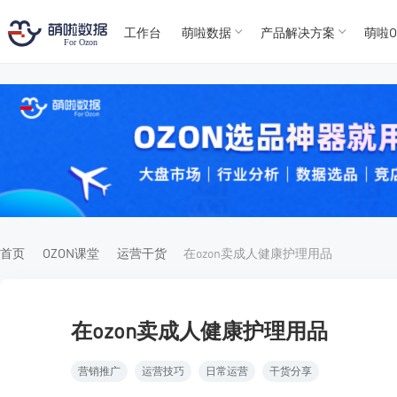
工作台
萌啦数据
产品解决方案
萌啦O
T
T
4
5
For
For
首页
OZON课堂
运营干货
在ozon卖成人健康护理用品
在ozon卖成人健康护理用品
营销推广
运营技巧
日常运营
干货分享