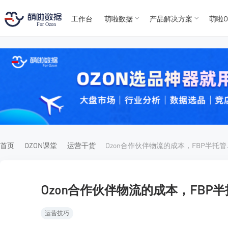
工作台
萌啦数据
产品解决方案
萌啦O
T
T
4
5
For
For
首页
OZON课堂
运营干货
Ozon合作
Ozon合作伙伴物流的成本，FBP
运营技巧