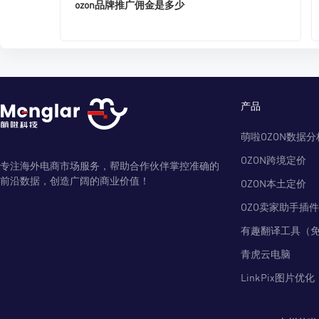
ozon品牌推广佣金是多少
产品
萌啦OZON数据分
OZON跨境定价
专注海外电商市场服务，帮助合作伙伴掌控准确的
前沿数据，创造广阔的商业价值！
OZON本土定价
OZO卖家助手插件
有趣翻译工具（
青虎云电脑
LinkPix图片优化