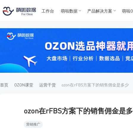
工作台
萌啦数据
产品解决方案
萌啦O
T
T
4
5
For
For
首页
OZON课堂
运营干货
ozon在rFBS方案下的销售佣金是多少
ozon在rFBS方案下的销售佣金是
营销推广