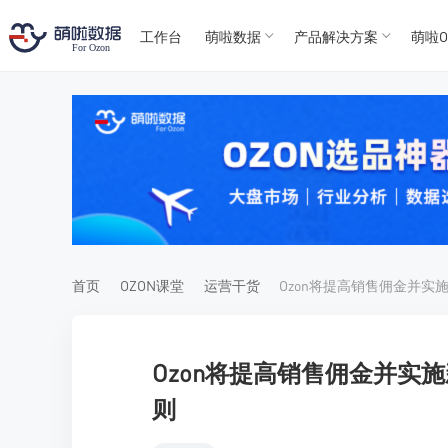
工作台
萌啦数据
产品解决方案
萌啦O
T
T
4
5
For
For
首页
OZON课堂
运营干货
Ozon将提高销售佣金并实施新
则