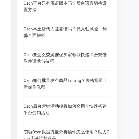
Ozon平台只有俄语版本吗？后台语言切换设
置方法
Ozon本土店代入驻靠谱吗？代入驻风险、利
弊全面解析
Ozon要怎么委婉催促买家领取快递？合规催
取件话术与技巧
Ozon如何批量发布商品Listing？表格批量上
新操作教程
Ozon后台营销活动模板如何套用？快速搭建
平台促销活动
萌啦Ozon数据流量分析插件怎么使用？助力O
zon店铺运营选品