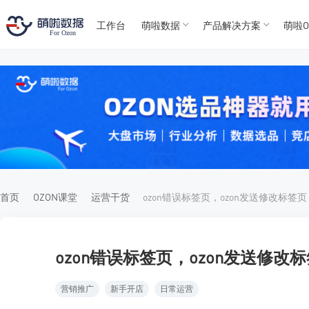
工作台
萌啦数据
产品解决方案
萌啦O
T
T
4
5
For
For
首页
OZON课堂
运营干货
ozon错误标签页，ozon发送修改标签页
ozon错误标签页，ozon发送修改
营销推广
新手开店
日常运营