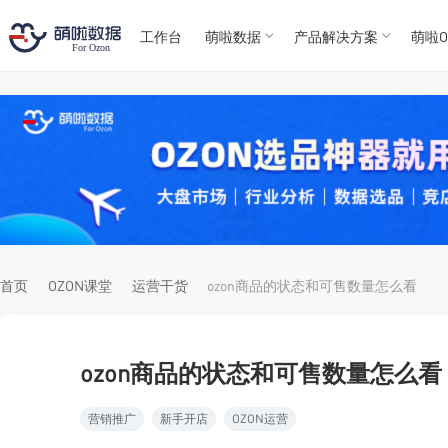
工作台
萌啦数据
产品解决方案
萌啦O
T
T
4
5
For
For
首页
OZON课堂
运营干货
ozon商品的状态和可售数量怎么看
ozon商品的状态和可售数量怎么看
营销推广
新手开店
OZON运营