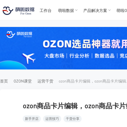
工作台
萌啦数据
产品解决方案
萌啦O
T
T
4
5
For
For
首页
OZON课堂
运营干货
ozon商
ozon商品卡片编辑，ozon商品卡
新手开店
运营技巧
干货分享