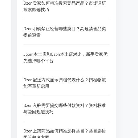
Ozon卖家如何精准搜索竞品产品？市场调研
搜索筛选技巧
Ozon明确禁止经营哪些类目？高危禁售品类
提前避雷
Joom本土店和Ozon本土店对比，新手卖家优
先选择哪个平台
Ozon配送方式显示归档代表什么？归档物流
能否重新启用
Ozon入驻需要提交哪些付款资料？资料标准
与驳回规避技巧
Ozon上架商品如何精准选择类目？类目选错
限流整改方案