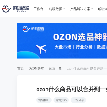
工作台
萌啦数据
产品解决方案
萌啦O
T
T
4
5
For
For
首页
OZON课堂
运营干货
ozon什么商品可以合并到一
营销推广
运营技巧
干货分享