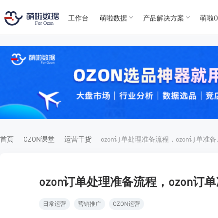
工作台
萌啦数据
产品解决方案
萌啦O
T
T
4
5
For
For
首页
OZON课堂
运营干货
ozon订单
ozon订单处理准备流程，ozon
日常运营
营销推广
OZON运营