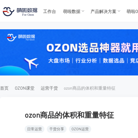
工作台
萌啦数据
产品解决方案
萌啦O
T
T
4
5
For
For
首页
OZON课堂
运营干货
ozon商品的体积和重量特征
ozon商品的体积和重量特征
日常运营
干货分享
OZON运营