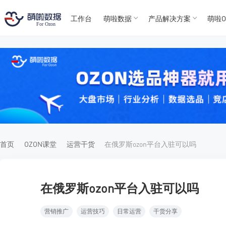
工作台
萌啦数据
产品解决方案
萌啦O
T
T
4
5
For
For
首页
OZON课堂
运营干货
在俄罗斯ozon平台入驻可以吗
在俄罗斯ozon平台入驻可以吗
营销推广
运营技巧
日常运营
干货分享