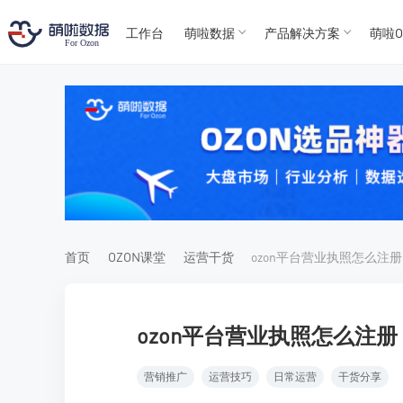
工作台
萌啦数据
产品解决方案
萌啦O
T
T
4
5
For
For
首页
OZON课堂
运营干货
ozon平台营业执照怎么注册
ozon平台营业执照怎么注册
营销推广
运营技巧
日常运营
干货分享