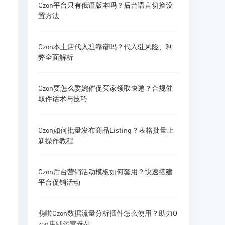
Ozon平台只有俄语版本吗？后台语言切换设
置方法
Ozon本土店代入驻靠谱吗？代入驻风险、利
弊全面解析
Ozon要怎么委婉催促买家领取快递？合规催
取件话术与技巧
Ozon如何批量发布商品Listing？表格批量上
新操作教程
Ozon后台营销活动模板如何套用？快速搭建
平台促销活动
萌啦Ozon数据流量分析插件怎么使用？助力O
zon店铺运营选品