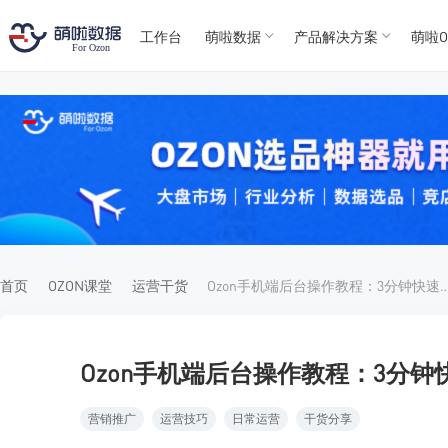
工作台
萌啦数据
产品解决方案
萌啦O
T
T
4
5
For
For
首页
OZON课堂
运营干货
Ozon手机端后台操作教程：3分钟快速
Ozon手机端后台操作教程：3分
营销推广
运营技巧
日常运营
干货分享