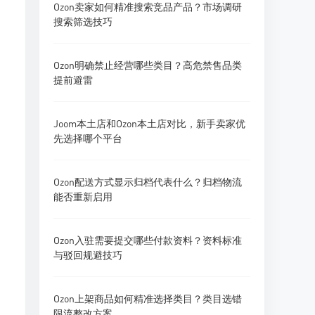
Ozon卖家如何精准搜索竞品产品？市场调研
搜索筛选技巧
Ozon明确禁止经营哪些类目？高危禁售品类
提前避雷
Joom本土店和Ozon本土店对比，新手卖家优
先选择哪个平台
Ozon配送方式显示归档代表什么？归档物流
能否重新启用
Ozon入驻需要提交哪些付款资料？资料标准
与驳回规避技巧
Ozon上架商品如何精准选择类目？类目选错
限流整改方案