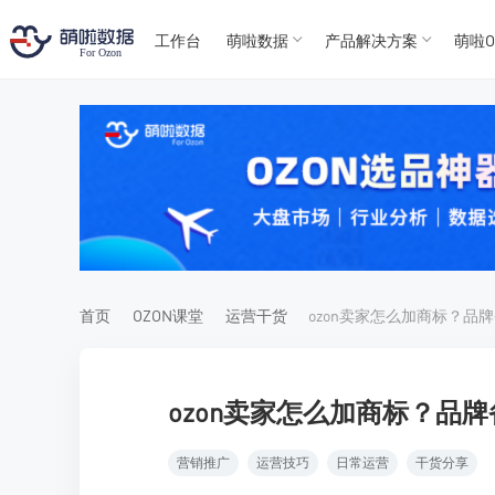
工作台
萌啦数据
产品解决方案
萌啦O
T
T
4
5
For
For
首页
OZON课堂
运营干货
ozon卖家怎么加商标？品
营销推广
运营技巧
日常运营
干货分享