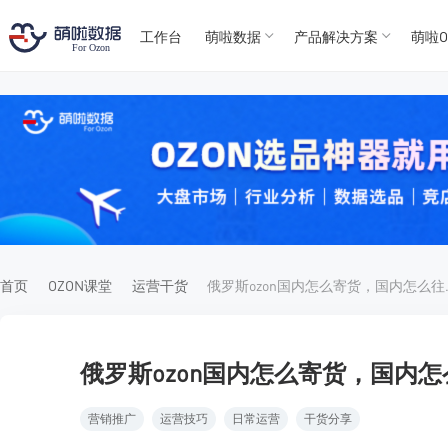
工作台
萌啦数据
产品解决方案
萌啦O
T
T
4
5
For
For
首页
OZON课堂
运营干货
俄罗斯ozo
俄罗斯ozon国内怎么寄货，国内怎
营销推广
运营技巧
日常运营
干货分享