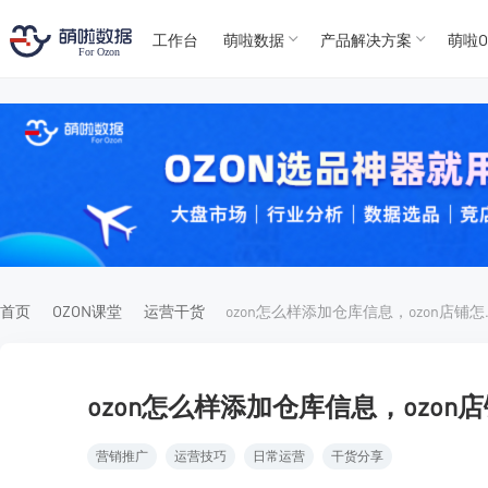
工作台
萌啦数据
产品解决方案
萌啦O
T
T
4
5
For
For
首页
OZON课堂
运营干货
ozon怎么
ozon怎么样添加仓库信息，ozo
营销推广
运营技巧
日常运营
干货分享