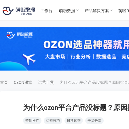
工作台
萌啦数据
产品解决方案
萌啦O
T
T
4
5
For
For
首页
OZON课堂
运营干货
为什么ozo
为什么ozon平台产品没标题？原
营销推广
运营技巧
日常运营
干货分享