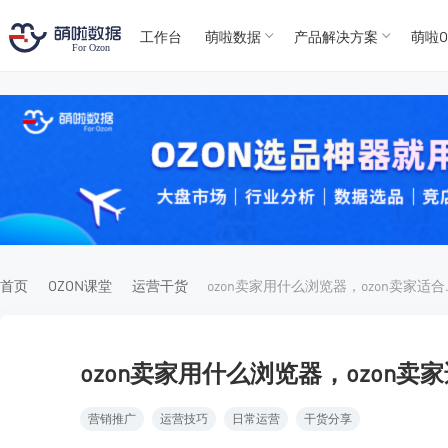
工作台
萌啦数据
产品解决方案
萌啦O
T
T
4
5
For
For
首页
OZON课堂
运营干货
ozon卖家
ozon卖家用什么浏览器，ozon
营销推广
运营技巧
日常运营
干货分享