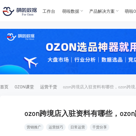
工作台
萌啦数据
产品解决方案
萌啦O
T
T
4
5
For
For
首页
OZON课堂
运营干货
ozon跨境店
ozon跨境店入驻资料有哪些，oz
营销推广
运营技巧
日常运营
干货分享