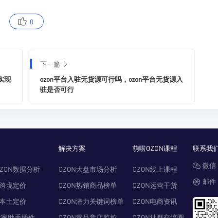
0
下一篇
实现
ozon平台入驻无货源可行吗，ozon平台无货源入
驻是否可行
解决方案
萌啦OZON课程
联系我
微信：
ZON数据分析
OZON大盘市场分析
OZON线上课程
邮件：
N跨境定价
OZON热销商品榜单
OZON运营干货
N本土定价
OZON潜力关键词榜单
OZON电商资讯
卖家助手插件
OZON竞品竞店监控
OZON社群交流圈