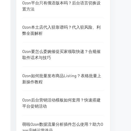
Ozon平台只有俄语版本吗？后台语言切换设
置方法
Ozon本土店代入驻靠谱吗？代入驻风险、利
弊全面解析
Ozon要怎么委婉催促买家领取快递？合规催
取件话术与技巧
Ozon如何批量发布商品Listing？表格批量上
新操作教程
Ozon后台营销活动模板如何套用？快速搭建
平台促销活动
萌啦Ozon数据流量分析插件怎么使用？助力O
zon店铺运营选品