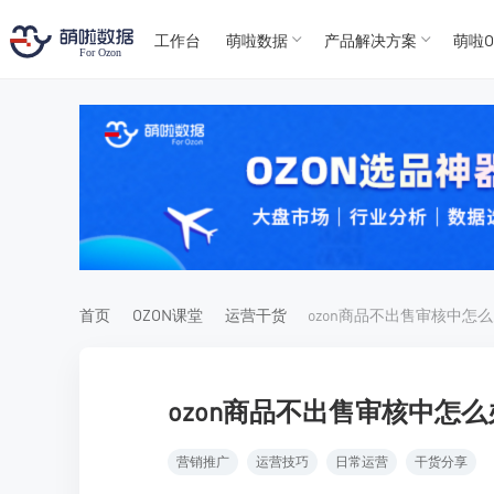
工作台
萌啦数据
产品解决方案
萌啦O
T
T
4
5
For
For
首页
OZON课堂
运营干货
ozon商品不出售审核中怎么
营销推广
运营技巧
日常运营
干货分享