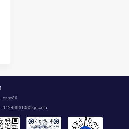
们
ozon86
1194366108@qq.com