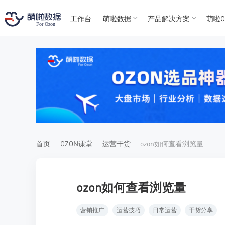
工作台
萌啦数据
产品解决方案
萌啦O
T
T
4
5
For
For
首页
OZON课堂
运营干货
ozon如何查看浏览量
ozon如何查看浏览量
营销推广
运营技巧
日常运营
干货分享