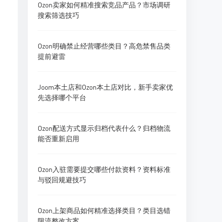
Ozon卖家如何精准搜索竞品产品？市场调研
搜索筛选技巧
Ozon明确禁止经营哪些类目？高危禁售品类
提前避雷
Joom本土店和Ozon本土店对比，新手卖家优
先选择哪个平台
Ozon配送方式显示归档代表什么？归档物流
能否重新启用
Ozon入驻需要提交哪些付款资料？资料标准
与驳回规避技巧
Ozon上架商品如何精准选择类目？类目选错
限流整改方案