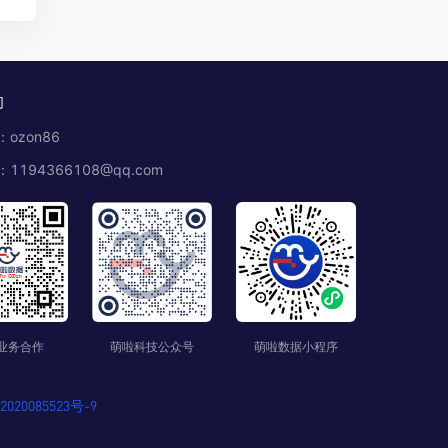
们
ozon86
1194366108@qq.com
业务合作
萌啦科技公众号
萌啦数据小程序
020085523号-9