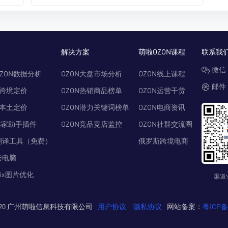
解决方案
萌啦OZON课程
联系我
微信：
ZON数据分析
OZON大盘市场分析
OZON线上课程
邮件：
N跨境定价
OZON热销商品榜单
OZON运营干货
N本土定价
OZON潜力关键词榜单
OZON电商资讯
卖家助手插件
OZON竞品竞店监控
OZON社群交流圈
翻译工具（免费）
俄罗斯跨境电商
云电脑
Pix图片优化
渠道
© 2020 广州萌啦信息科技有限公司
用户协议
隐私协议
网站备案：
粤ICP备2