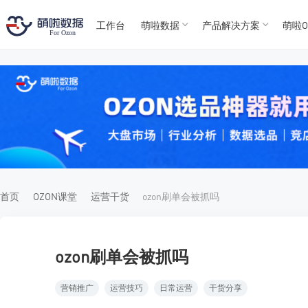
工作台
萌啦数据
产品解决方案
萌啦O
T
T
4
5
For
For
首页
OZON课堂
运营干货
ozon刷单会被抓吗
ozon刷单会被抓吗
营销推广
运营技巧
日常运营
干货分享