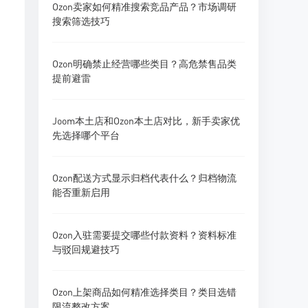
Ozon卖家如何精准搜索竞品产品？市场调研
搜索筛选技巧
Ozon明确禁止经营哪些类目？高危禁售品类
提前避雷
Joom本土店和Ozon本土店对比，新手卖家优
先选择哪个平台
Ozon配送方式显示归档代表什么？归档物流
能否重新启用
Ozon入驻需要提交哪些付款资料？资料标准
与驳回规避技巧
Ozon上架商品如何精准选择类目？类目选错
限流整改方案