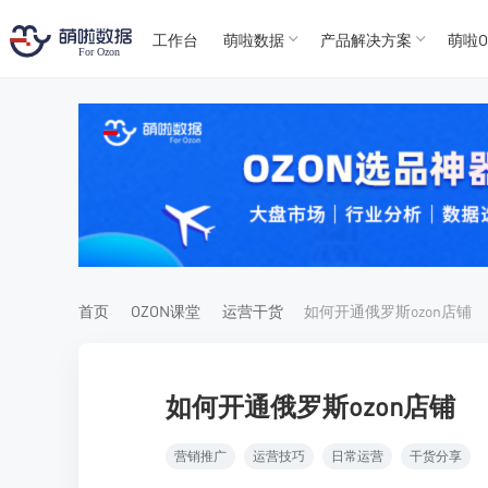
工作台
萌啦数据
产品解决方案
萌啦O
T
T
4
5
For
For
首页
OZON课堂
运营干货
如何开通俄罗斯ozon店铺
如何开通俄罗斯ozon店铺
营销推广
运营技巧
日常运营
干货分享