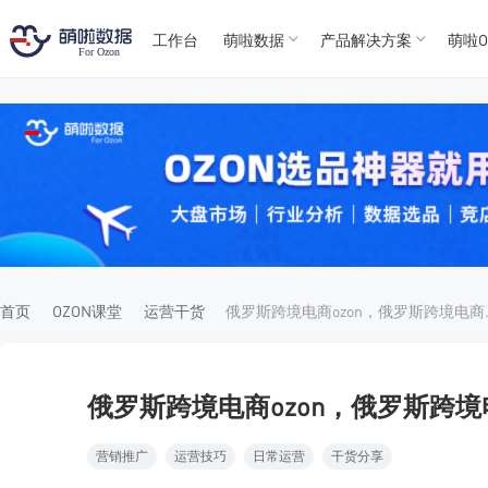
工作台
萌啦数据
产品解决方案
萌啦O
T
T
4
5
For
For
首页
OZON课堂
运营干货
俄罗斯跨境电
俄罗斯跨境电商ozon，俄罗斯跨境
营销推广
运营技巧
日常运营
干货分享