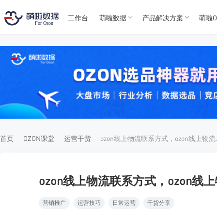
工作台
萌啦数据
产品解决方案
萌啦O
T
T
4
5
For
For
首页
OZON课堂
运营干货
ozon线
ozon线上物流联系方式，ozon线
营销推广
运营技巧
日常运营
干货分享