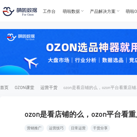
工作台
萌啦数据
产品解决方案
萌啦O
T
T
4
5
For
For
首页
OZON课堂
运营干货
ozon是
ozon是看店铺的么，ozon平台看
营销推广
运营技巧
日常运营
干货分享