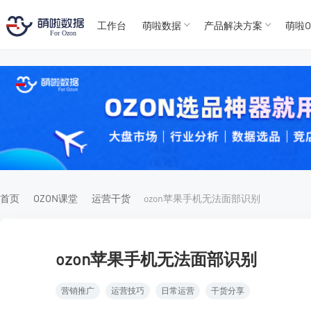
工作台
萌啦数据
产品解决方案
萌啦O
T
T
4
5
For
For
首页
OZON课堂
运营干货
ozon苹果手机无法面部识别
ozon苹果手机无法面部识别
营销推广
运营技巧
日常运营
干货分享