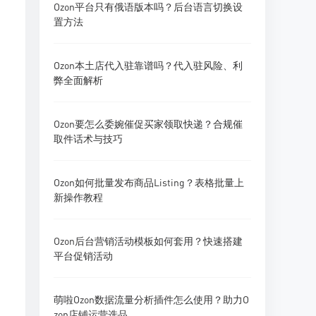
Ozon平台只有俄语版本吗？后台语言切换设
置方法
Ozon本土店代入驻靠谱吗？代入驻风险、利
弊全面解析
Ozon要怎么委婉催促买家领取快递？合规催
取件话术与技巧
Ozon如何批量发布商品Listing？表格批量上
新操作教程
Ozon后台营销活动模板如何套用？快速搭建
平台促销活动
萌啦Ozon数据流量分析插件怎么使用？助力O
zon店铺运营选品