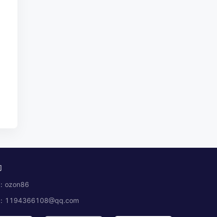
们
ozon86
1194366108@qq.com