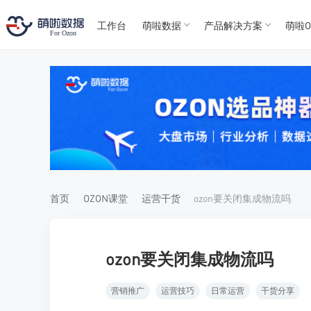
工作台
萌啦数据
产品解决方案
萌啦O
T
T
4
5
For
For
首页
OZON课堂
运营干货
ozon要关闭集成物流吗
ozon要关闭集成物流吗
营销推广
运营技巧
日常运营
干货分享