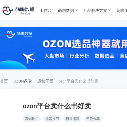
工作台
萌啦数据
产品解决方案
萌啦O
T
T
4
5
For
For
首页
OZON课堂
运营干货
ozon平台卖什么书好卖
ozon平台卖什么书好卖
营销推广
运营技巧
日常运营
干货分享