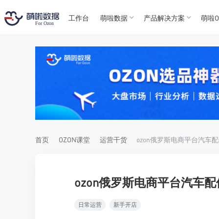
工作台
萌啦数据
产品解决方案
萌啦O
T
T
4
5
For
For
首页
OZON课堂
运营干货
ozon俄罗斯电商平台汽车
ozon俄罗斯电商平台汽车
日常运营
新手开店