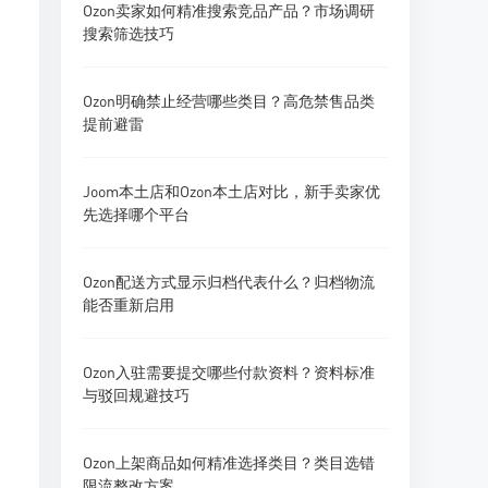
Ozon卖家如何精准搜索竞品产品？市场调研
搜索筛选技巧
Ozon明确禁止经营哪些类目？高危禁售品类
提前避雷
Joom本土店和Ozon本土店对比，新手卖家优
先选择哪个平台
Ozon配送方式显示归档代表什么？归档物流
能否重新启用
Ozon入驻需要提交哪些付款资料？资料标准
与驳回规避技巧
Ozon上架商品如何精准选择类目？类目选错
限流整改方案