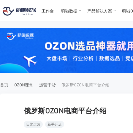
工作台
萌啦数据
产品解决方案
萌啦O
T
T
4
5
For
For
首页
OZON课堂
运营干货
俄罗斯OZON电商平台介绍
俄罗斯OZON电商平台介绍
日常运营
新手开店