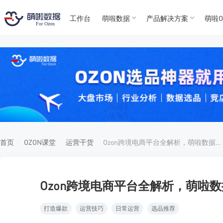
工作台
萌啦数据
产品解决方案
萌啦O
T
T
4
5
For
For
首页
OZON课堂
运营干货
Ozon跨境电商平台全解析，萌啦数据为您导航
Ozon跨境电商平台全解析，萌啦
打造爆款
运营技巧
日常运营
选品推荐