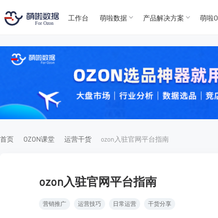
工作台
萌啦数据
产品解决方案
萌啦O
T
T
4
5
For
For
首页
OZON课堂
运营干货
ozon入驻官网平台指南
ozon入驻官网平台指南
营销推广
运营技巧
日常运营
干货分享